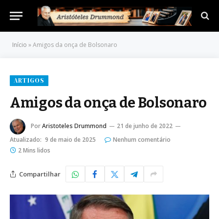
Início
»
Amigos da onça de Bolsonaro
ARTIGOS
Amigos da onça de Bolsonaro
Por
Aristoteles Drummond
21 de junho de 2022
Atualizado:
9 de maio de 2025
Nenhum comentário
2 Mins lidos
Compartilhar