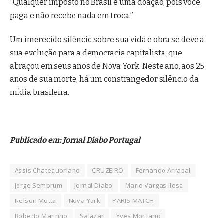
“Qualquer imposto no Brasil é uma doação, pois você
paga e não recebe nada em troca.”
Um imerecido silêncio sobre sua vida e obra se deve a
sua evolução para a democracia capitalista, que
abraçou em seus anos de Nova York. Neste ano, aos 25
anos de sua morte, há um constrangedor silêncio da
mídia brasileira.
Publicado em: Jornal Diabo Portugal
Assis Chateaubriand
CRUZEIRO
Fernando Arrabal
Jorge Semprum
Jornal Diabo
Mario Vargas Ilosa
Nelson Motta
Nova York
PARIS MATCH
Roberto Marinho
Salazar
Yves Montand