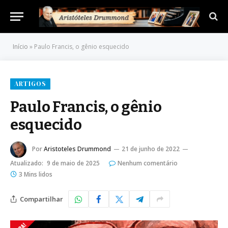
Início
»
Paulo Francis, o gênio esquecido
ARTIGOS
Paulo Francis, o gênio
esquecido
Por
Aristoteles Drummond
21 de junho de 2022
Atualizado:
9 de maio de 2025
Nenhum comentário
3 Mins lidos
Compartilhar