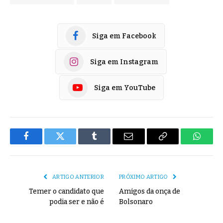
Siga em Facebook
Siga em Instagram
Siga em YouTube
Facebook
Twitter
Tumblr
E-
Copiar
Whats
mail
Link
ARTIGO ANTERIOR
PRÓXIMO ARTIGO
Temer o candidato que
Amigos da onça de
podia ser e não é
Bolsonaro