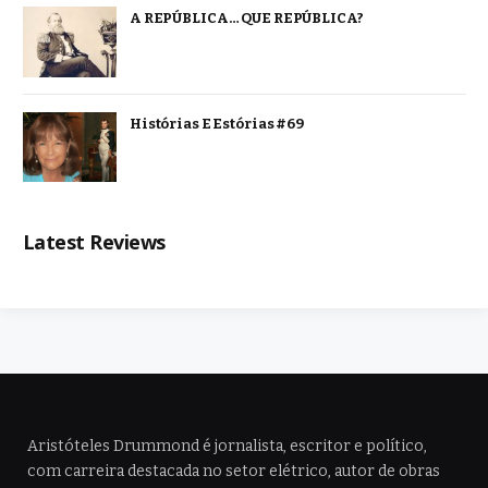
A REPÚBLICA… QUE REPÚBLICA?
Histórias E Estórias #69
Latest Reviews
Aristóteles Drummond é jornalista, escritor e político,
com carreira destacada no setor elétrico, autor de obras