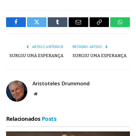
Facebook
Twitter
Tumblr
E-
Copiar
Whats
mail
Link
ARTIGO ANTERIOR
PRÓXIMO ARTIGO
SURGIU UMA ESPERANÇA
SURGIU UMA ESPERANÇA
Aristoteles Drummond
Site
Relacionados
Posts