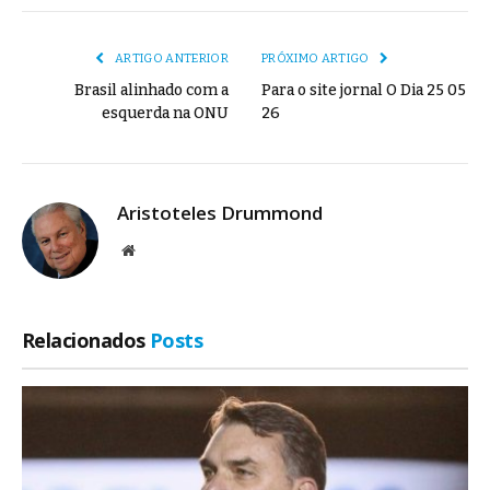
mail
Link
ARTIGO ANTERIOR
PRÓXIMO ARTIGO
Brasil alinhado com a
Para o site jornal O Dia 25 05
esquerda na ONU
26
Aristoteles Drummond
Site
Relacionados
Posts