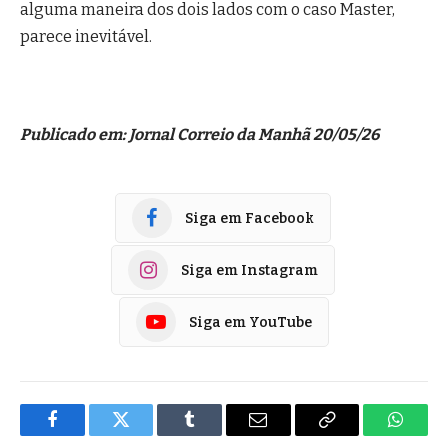
alguma maneira dos dois lados com o caso Master,
parece inevitável.
Publicado em: Jornal Correio da Manhã 20/05/26
Siga em Facebook
Siga em Instagram
Siga em YouTube
Facebook
Twitter
Tumblr
E-
Copiar
Whats