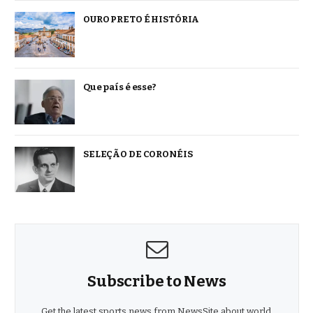
OURO PRETO É HISTÓRIA
Que país é esse?
SELEÇÃO DE CORONÉIS
Subscribe to News
Get the latest sports news from NewsSite about world,