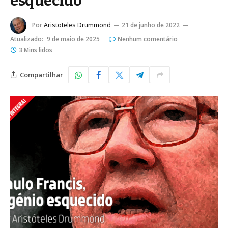
esquecido
Por
Aristoteles Drummond
21 de junho de 2022
Atualizado:
9 de maio de 2025
Nenhum comentário
3 Mins lidos
Compartilhar