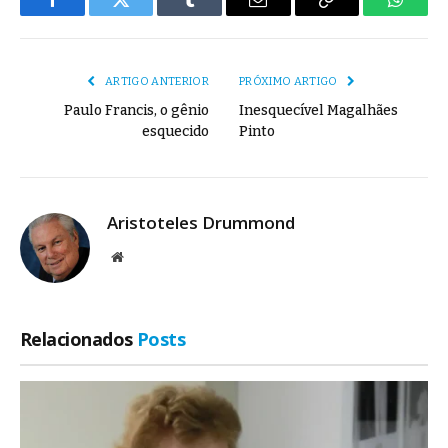
Facebook
Twitter
Tumblr
E-
Copiar
Whats
mail
Link
ARTIGO ANTERIOR
PRÓXIMO ARTIGO
Paulo Francis, o gênio
Inesquecível Magalhães
esquecido
Pinto
Aristoteles Drummond
Site
Relacionados
Posts