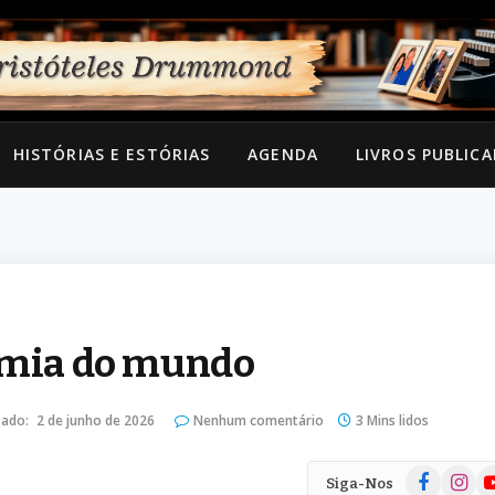
HISTÓRIAS E ESTÓRIAS
AGENDA
LIVROS PUBLIC
nomia do mundo
zado:
2 de junho de 2026
Nenhum comentário
3 Mins lidos
Facebook
Instag
Yo
Siga-Nos