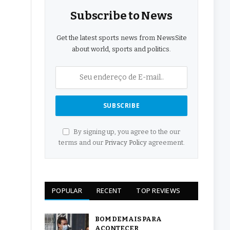
Subscribe to News
Get the latest sports news from NewsSite
about world, sports and politics.
By signing up, you agree to the our
terms and our
Privacy Policy
agreement.
POPULAR
RECENT
TOP REVIEWS
BOM DEMAIS PARA
ACONTECER