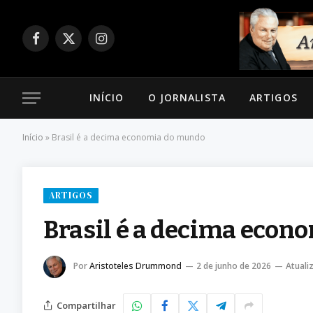
Facebook
X
Instagram
(Twitter)
INÍCIO
O JORNALISTA
ARTIGOS
Início
»
Brasil é a decima economia do mundo
ARTIGOS
Brasil é a decima eco
Por
Aristoteles Drummond
2 de junho de 2026
Atuali
Compartilhar