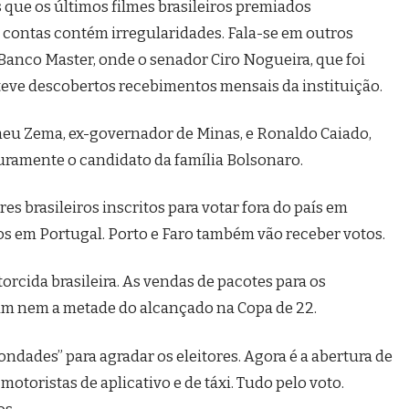
 que os últimos filmes brasileiros premiados
 contas contém irregularidades. Fala-se em outros
Banco Master, onde o senador Ciro Nogueira, que foi
 teve descobertos recebimentos mensais da instituição.
omeu Zema, ex-governador de Minas, e Ronaldo Caiado,
uramente o candidato da família Bolsonaro.
es brasileiros inscritos para votar fora do país em
tos em Portugal. Porto e Faro também vão receber votos.
rcida brasileira. As vendas de pacotes para os
ram nem a metade do alcançado na Copa de 22.
“bondades” para agradar os eleitores. Agora é a abertura de
otoristas de aplicativo e de táxi. Tudo pelo voto.
os.