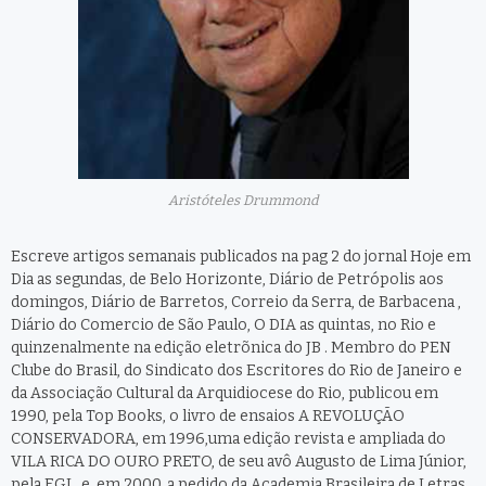
Aristóteles Drummond
Escreve artigos semanais publicados na pag 2 do jornal Hoje em
Dia as segundas, de Belo Horizonte, Diário de Petrópolis aos
domingos, Diário de Barretos, Correio da Serra, de Barbacena ,
Diário do Comercio de São Paulo, O DIA as quintas, no Rio e
quinzenalmente na edição eletrõnica do JB . Membro do PEN
Clube do Brasil, do Sindicato dos Escritores do Rio de Janeiro e
da Associação Cultural da Arquidiocese do Rio, publicou em
1990, pela Top Books, o livro de ensaios A REVOLUÇÃO
CONSERVADORA, em 1996,uma edição revista e ampliada do
VILA RICA DO OURO PRETO, de seu avô Augusto de Lima Júnior,
pela EGL, e, em 2000, a pedido da Academia Brasileira de Letras,