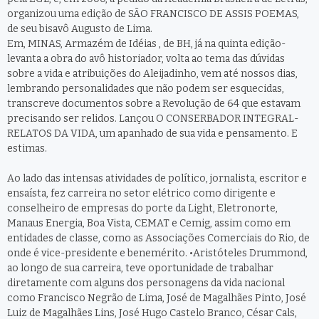
organizou uma edição de SÃO FRANCISCO DE ASSIS POEMAS,
de seu bisavô Augusto de Lima.
Em, MINAS, Armazém de Idéias , de BH, já na quinta edição-
levanta a obra do avô historiador, volta ao tema das dúvidas
sobre a vida e atribuições do Aleijadinho, vem até nossos dias,
lembrando personalidades que não podem ser esquecidas,
transcreve documentos sobre a Revolução de 64 que estavam
precisando ser relidos. Lançou O CONSERBADOR INTEGRAL-
RELATOS DA VIDA, um apanhado de sua vida e pensamento. E
estimas.
Ao lado das intensas atividades de político, jornalista, escritor e
ensaísta, fez carreira no setor elétrico como dirigente e
conselheiro de empresas do porte da Light, Eletronorte,
Manaus Energia, Boa Vista, CEMAT e Cemig, assim como em
entidades de classe, como as Associações Comerciais do Rio, de
onde é vice-presidente e benemérito. •Aristóteles Drummond,
ao longo de sua carreira, teve oportunidade de trabalhar
diretamente com alguns dos personagens da vida nacional
como Francisco Negrão de Lima, José de Magalhães Pinto, José
Luiz de Magalhães Lins, José Hugo Castelo Branco, César Cals,