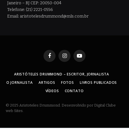
Janeiro – RJ CEP: 20050-004
Telefone: (21) 2221-0556
Email: aristotelesdrummond@mls.com.br
Facebook
Instagram
YouTube
ARISTÓTELES DRUMMOND – ESCRITOR, JORNALISTA
O JORNALISTA
ARTIGOS
FOTOS
LIVROS PUBLICADOS
VÍDEOS
CONTATO
© 2025 Aristoteles Drummond. Desenvolvido por Digital Clube
web Sites.