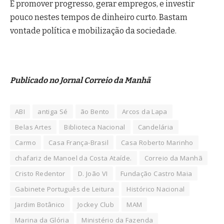
É promover progresso, gerar empregos, e investir
pouco nestes tempos de dinheiro curto. Bastam
vontade política e mobilização da sociedade.
Publicado no Jornal Correio da Manhã
ABI
antiga Sé
ão Bento
Arcos da Lapa
Belas Artes
Biblioteca Nacional
Candelária
Carmo
Casa França-Brasil
Casa Roberto Marinho
chafariz de Manoel da Costa Ataíde.
Correio da Manhã
Cristo Redentor
D. João VI
Fundação Castro Maia
Gabinete Português de Leitura
Histórico Nacional
Jardim Botânico
Jockey Club
MAM
Marina da Glória
Ministério da Fazenda