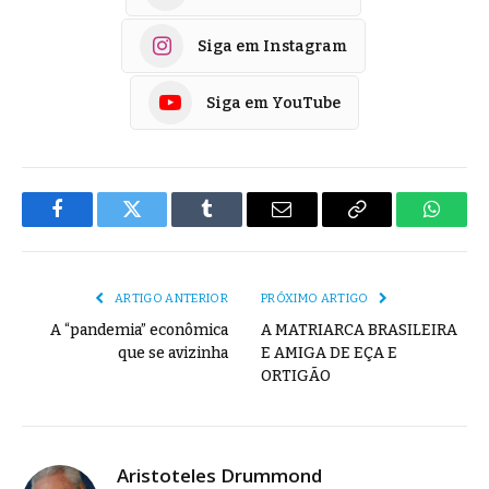
Siga em Instagram
Siga em YouTube
Facebook
Twitter
Tumblr
E-
Copiar
Whats
mail
Link
ARTIGO ANTERIOR
PRÓXIMO ARTIGO
A “pandemia” econômica
A MATRIARCA BRASILEIRA
que se avizinha
E AMIGA DE EÇA E
ORTIGÃO
Aristoteles Drummond