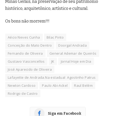
Minas Gerais, na preservação de seu patrimônio
histórico, arquitetônico, artístico e cultural.
Os bons não morrem!!!
Aécio Neves Cunha
Bilac Pinto
Conceição do Mato Dentro
Doorgal Andrada
Fernando de Oliveira
General Ademar de Queirós
Gustavo Vasconcellos
JK
Jornal Hoje em Dia
José Aparecido de Oliveira
Lafayette de Andrada.Na estadual Agostinho Patrus
Newton Cardoso
Paulo Abi-Ackel
Raul Belém
Rodrigo de Castro
Siga em Facebook