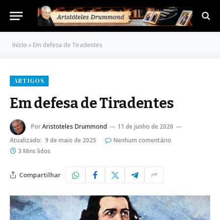
Início
»
Em defesa de Tiradentes
ARTIGOS
Em defesa de Tiradentes
Por
Aristoteles Drummond
11 de junho de 2020
Atualizado:
9 de maio de 2025
Nenhum comentário
3 Mins lidos
Compartilhar