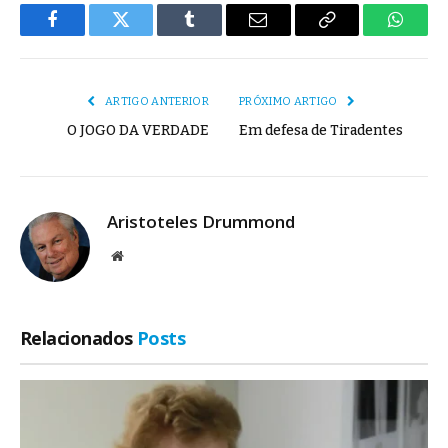
Facebook
Twitter
Tumblr
E-
Copiar
Whats
mail
Link
ARTIGO ANTERIOR
PRÓXIMO ARTIGO
O JOGO DA VERDADE
Em defesa de Tiradentes
Aristoteles Drummond
Site
Relacionados
Posts