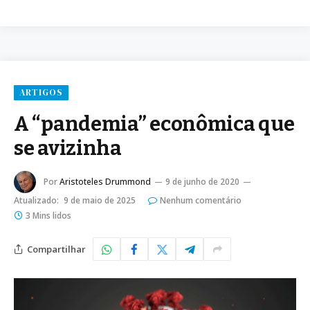
ARTIGOS
A “pandemia” econômica que
se avizinha
Por
Aristoteles Drummond
9 de junho de 2020
Atualizado:
9 de maio de 2025
Nenhum comentário
3 Mins lidos
Compartilhar