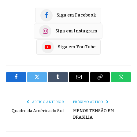
Siga em Facebook
Siga em Instagram
Siga em YouTube
Facebook
Twitter
Tumblr
E-
Copiar
Whats
mail
Link
ARTIGO ANTERIOR
PRÓXIMO ARTIGO
Quadro da América do Sul
MENOS TENSÃO EM
BRASÍLIA