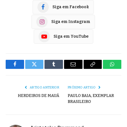
Siga em Facebook
Siga em Instagram
Siga em YouTube
Facebook
Twitter
Tumblr
E-
Copiar
Whats
mail
Link
ARTIGO ANTERIOR
PRÓXIMO ARTIGO
HERDEIROS DE MAUÁ
PAULO BAIA, EXEMPLAR
BRASILEIRO