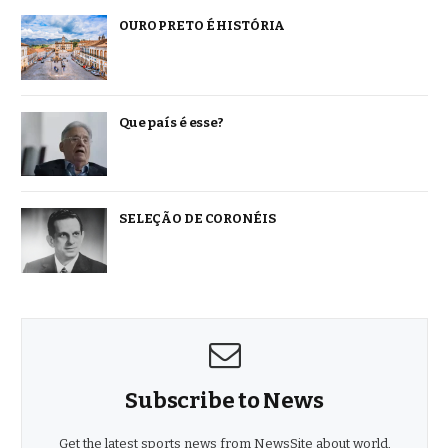
OURO PRETO É HISTÓRIA
Que país é esse?
SELEÇÃO DE CORONÉIS
Subscribe to News
Get the latest sports news from NewsSite about world,