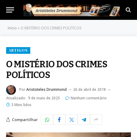
Início
»
O MISTÉRIO DOS CRIMES POLÍTICOS
ARTIGOS
O MISTÉRIO DOS CRIMES
POLÍTICOS
Por
Aristoteles Drummond
26 de abril de 2018
Atualizado:
9 de maio de 2025
Nenhum comentário
3 Mins lidos
Compartilhar