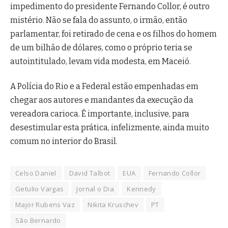
impedimento do presidente Fernando Collor, é outro
mistério. Não se fala do assunto, o irmão, então
parlamentar, foi retirado de cena e os filhos do homem
de um bilhão de dólares, como o próprio teria se
autointitulado, levam vida modesta, em Maceió.
A Polícia do Rio e a Federal estão empenhadas em
chegar aos autores e mandantes da execução da
vereadora carioca. É importante, inclusive, para
desestimular esta prática, infelizmente, ainda muito
comum no interior do Brasil.
Celso Daniel
David Talbot
EUA
Fernando Collor
Getulio Vargas
Jornal o Dia
Kennedy
Major Rubens Vaz
Nikita Kruschev
PT
São Bernardo