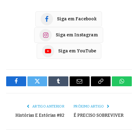
Siga em Facebook
Siga em Instagram
Siga em YouTube
Facebook
Twitter
Tumblr
E-
Copiar
Whats
mail
Link
ARTIGO ANTERIOR
PRÓXIMO ARTIGO
Histórias E Estórias #82
É PRECISO SOBREVIVER