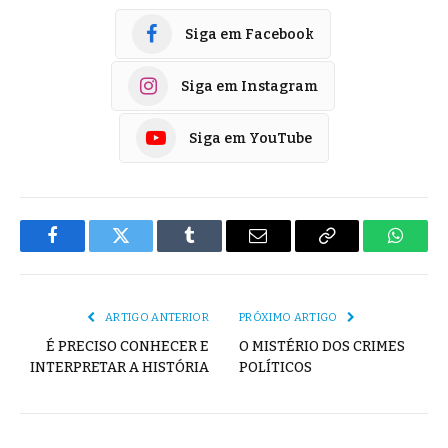
Siga em Facebook
Siga em Instagram
Siga em YouTube
Facebook
Twitter
Tumblr
E-
Copiar
Whats
mail
Link
ARTIGO ANTERIOR
PRÓXIMO ARTIGO
É PRECISO CONHECER E
O MISTÉRIO DOS CRIMES
INTERPRETAR A HISTÓRIA
POLÍTICOS