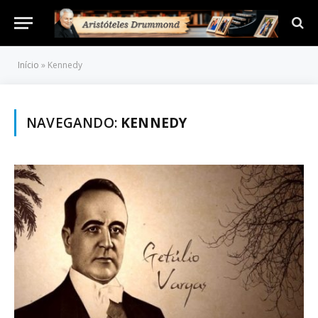
Início
»
Kennedy
NAVEGANDO:
KENNEDY