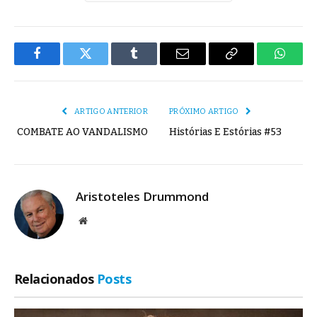
Facebook
Twitter
Tumblr
E-
Copiar
Whats
mail
Link
ARTIGO ANTERIOR
PRÓXIMO ARTIGO
COMBATE AO VANDALISMO
Histórias E Estórias #53
Aristoteles Drummond
Site
Relacionados
Posts