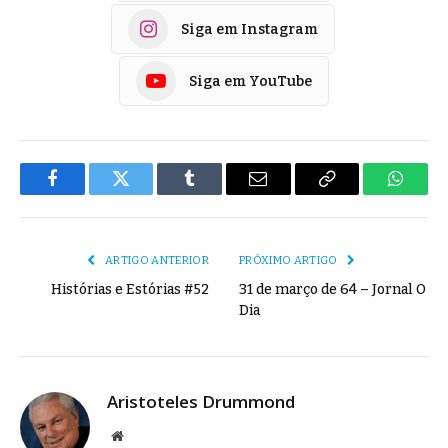
Siga em Instagram
Siga em YouTube
Facebook
Twitter
Tumblr
E-
Copiar
Whats
mail
Link
ARTIGO ANTERIOR
PRÓXIMO ARTIGO
Histórias e Estórias #52
31 de março de 64 – Jornal O
Dia
Aristoteles Drummond
Site