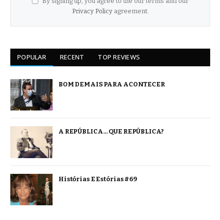
By signing up, you agree to the our terms and our
Privacy Policy
agreement.
POPULAR
RECENT
TOP REVIEWS
BOM DEMAIS PARA ACONTECER
A REPÚBLICA… QUE REPÚBLICA?
Histórias E Estórias #69