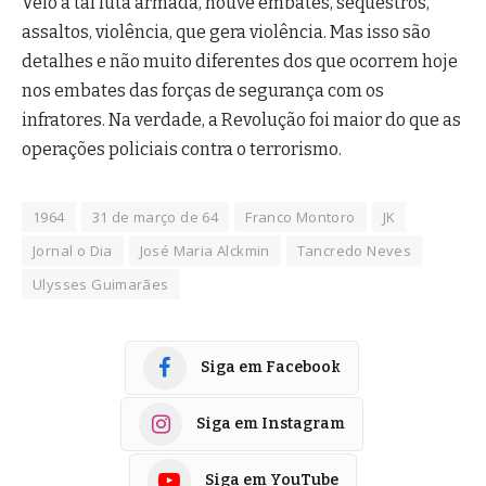
Veio a tal luta armada, houve embates, sequestros,
assaltos, violência, que gera violência. Mas isso são
detalhes e não muito diferentes dos que ocorrem hoje
nos embates das forças de segurança com os
infratores. Na verdade, a Revolução foi maior do que as
operações policiais contra o terrorismo.
1964
31 de março de 64
Franco Montoro
JK
Jornal o Dia
José Maria Alckmin
Tancredo Neves
Ulysses Guimarães
Siga em Facebook
Siga em Instagram
Siga em YouTube