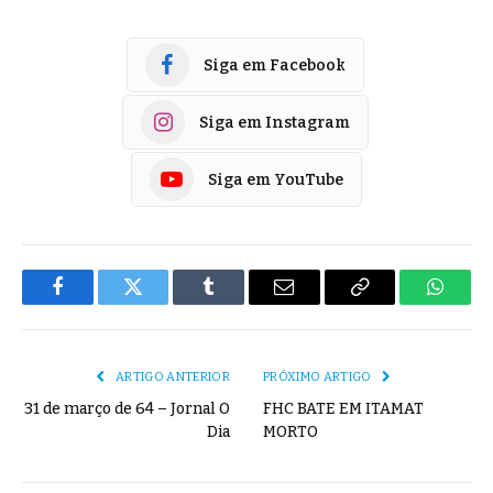
Siga em Facebook
Siga em Instagram
Siga em YouTube
Facebook
Twitter
Tumblr
E-
Copiar
Whats
mail
Link
ARTIGO ANTERIOR
PRÓXIMO ARTIGO
31 de março de 64 – Jornal O
FHC BATE EM ITAMAT
Dia
MORTO