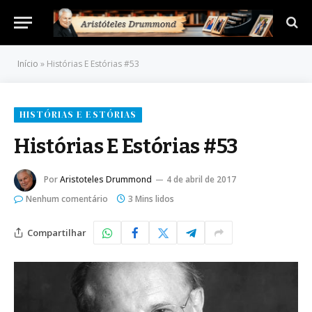
Início
»
Histórias E Estórias #53
HISTÓRIAS E ESTÓRIAS
Histórias E Estórias #53
Por
Aristoteles Drummond
4 de abril de 2017
Nenhum comentário
3 Mins lidos
Compartilhar