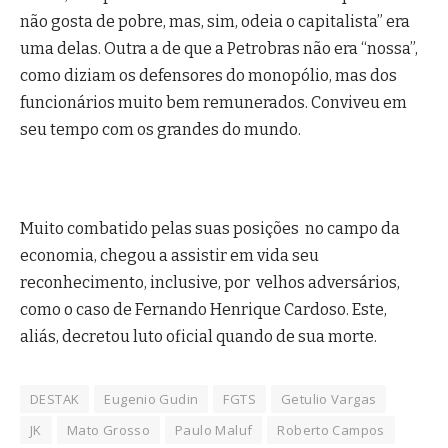
não gosta de pobre, mas, sim, odeia o capitalista” era
uma delas. Outra a de que a Petrobras não era “nossa”,
como diziam os defensores do monopólio, mas dos
funcionários muito bem remunerados. Conviveu em
seu tempo com os grandes do mundo.
Muito combatido pelas suas posições no campo da
economia, chegou a assistir em vida seu
reconhecimento, inclusive, por velhos adversários,
como o caso de Fernando Henrique Cardoso. Este,
aliás, decretou luto oficial quando de sua morte.
DESTAK
Eugenio Gudin
FGTS
Getulio Vargas
JK
Mato Grosso
Paulo Maluf
Roberto Campos