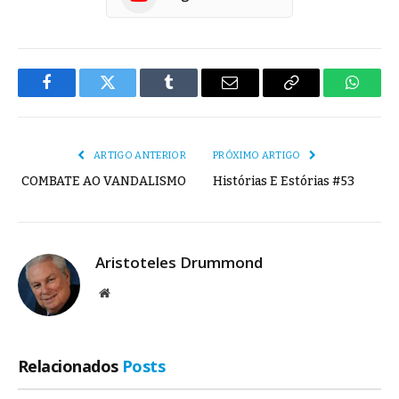
Facebook
Twitter
Tumblr
E-
Copiar
Whats
mail
Link
ARTIGO ANTERIOR
PRÓXIMO ARTIGO
COMBATE AO VANDALISMO
Histórias E Estórias #53
Aristoteles Drummond
Site
Relacionados
Posts