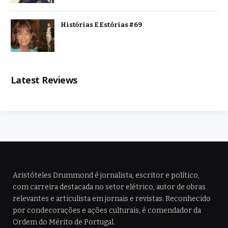
Histórias E Estórias #69
Latest Reviews
Aristóteles Drummond é jornalista, escritor e político,
com carreira destacada no setor elétrico, autor de obras
relevantes e articulista em jornais e revistas. Reconhecido
por condecorações e ações culturais, é comendador da
Ordem do Mérito de Portugal.