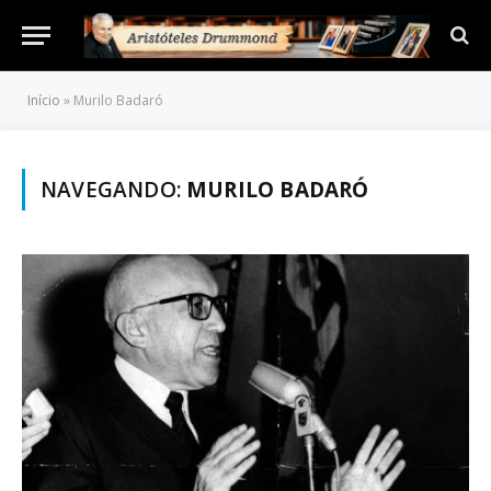
Início
»
Murilo Badaró
NAVEGANDO:
MURILO BADARÓ