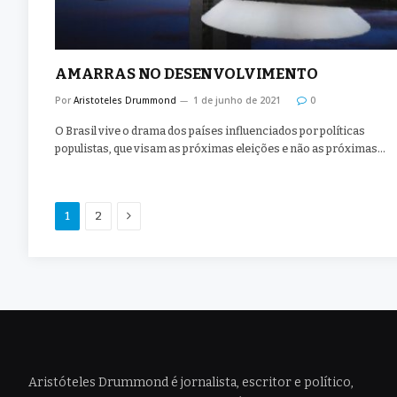
AMARRAS NO DESENVOLVIMENTO
Por
Aristoteles Drummond
1 de junho de 2021
0
O Brasil vive o drama dos países influenciados por políticas
populistas, que visam as próximas eleições e não as próximas…
Proximo
1
2
Aristóteles Drummond é jornalista, escritor e político,