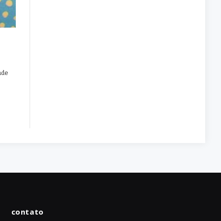
ade
contato