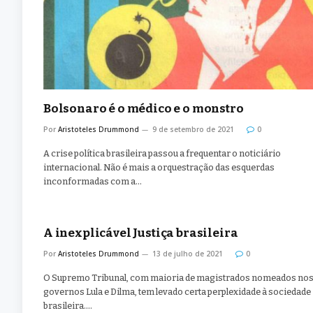
Bolsonaro é o médico e o monstro
Por
Aristoteles Drummond
9 de setembro de 2021
0
A crise política brasileira passou a frequentar o noticiário
internacional. Não é mais a orquestração das esquerdas
inconformadas com a…
A inexplicável Justiça brasileira
Por
Aristoteles Drummond
13 de julho de 2021
0
O Supremo Tribunal, com maioria de magistrados nomeados no
governos Lula e Dilma, tem levado certa perplexidade à sociedade
brasileira.…