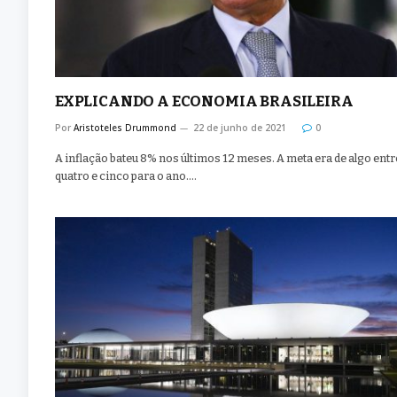
EXPLICANDO A ECONOMIA BRASILEIRA
Por
Aristoteles Drummond
22 de junho de 2021
0
A inflação bateu 8% nos últimos 12 meses. A meta era de algo entr
quatro e cinco para o ano.…