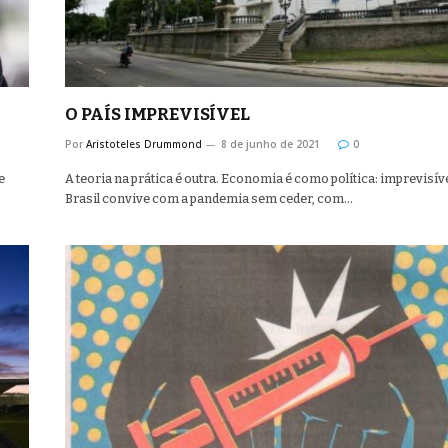
O PAÍS IMPREVISÍVEL
Por
Aristoteles Drummond
8 de junho de 2021
0
e
A teoria na prática é outra. Economia é como política: imprevisíve
Brasil convive com a pandemia sem ceder, com…