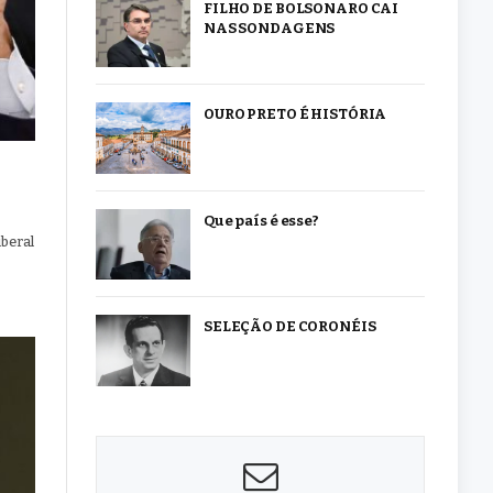
FILHO DE BOLSONARO CAI
NAS SONDAGENS
OURO PRETO É HISTÓRIA
Que país é esse?
beral
SELEÇÃO DE CORONÉIS