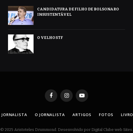
CANDIDATURA DE FILHO DE BOLSONARO
INSUSTENTÁVEL
O VELHO STF
Facebook
Instagram
YouTube
 JORNALISTA
O JORNALISTA
ARTIGOS
FOTOS
LIVR
© 2025 Aristoteles Drummond. Desenvolvido por Digital Clube web Sites.