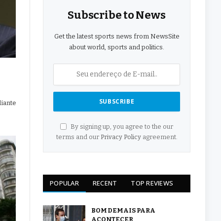
Subscribe to News
Get the latest sports news from NewsSite
about world, sports and politics.
diante
By signing up, you agree to the our
terms and our
Privacy Policy
agreement.
POPULAR
RECENT
TOP REVIEWS
BOM DEMAIS PARA
ACONTECER