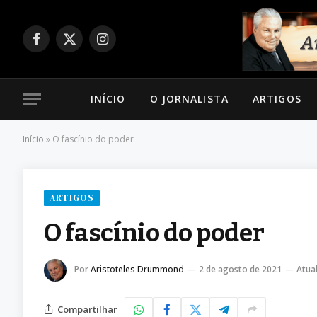
Facebook
X
Instagram
(Twitter)
INÍCIO
O JORNALISTA
ARTIGOS
Início
»
O fascínio do poder
ARTIGOS
O fascínio do poder
Por
Aristoteles Drummond
2 de agosto de 2021
Atua
Compartilhar