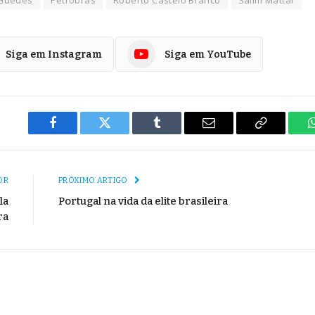
 Guedes
Petrobras
Roberto Castelo Branco
Salim Mattar
Siga em Instagram
Siga em YouTube
Facebook
Twitter
Tumblr
E-
Copiar
mail
Link
OR
PRÓXIMO ARTIGO
la
Portugal na vida da elite brasileira
ra