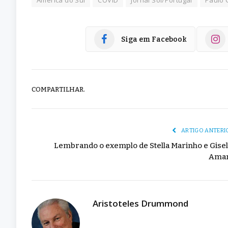
América do Sul
COVID
Jornal Sol/Portugal
Paulo
Siga em Facebook
COMPARTILHAR.
ARTIGO ANTERI
Lembrando o exemplo de Stella Marinho e Gisel
Ama
Aristoteles Drummond