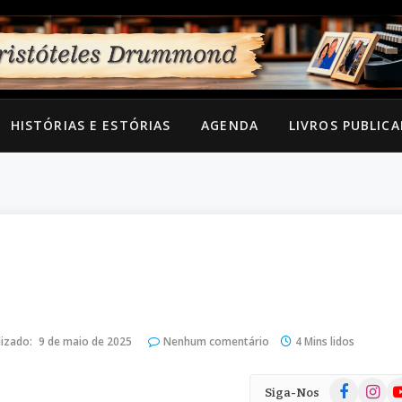
HISTÓRIAS E ESTÓRIAS
AGENDA
LIVROS PUBLIC
lizado:
9 de maio de 2025
Nenhum comentário
4 Mins lidos
Facebook
Instag
Yo
Siga-Nos