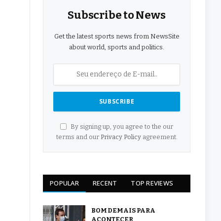
Subscribe to News
Get the latest sports news from NewsSite
about world, sports and politics.
By signing up, you agree to the our
terms and our
Privacy Policy
agreement.
POPULAR
RECENT
TOP REVIEWS
BOM DEMAIS PARA
ACONTECER