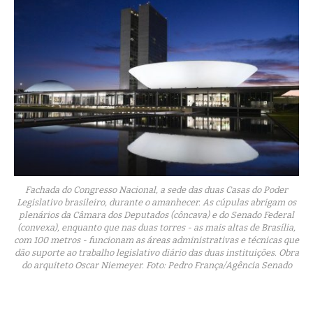
Fachada do Congresso Nacional, a sede das duas Casas do Poder
Legislativo brasileiro, durante o amanhecer. As cúpulas abrigam os
plenários da Câmara dos Deputados (côncava) e do Senado Federal
(convexa), enquanto que nas duas torres - as mais altas de Brasília,
com 100 metros - funcionam as áreas administrativas e técnicas que
dão suporte ao trabalho legislativo diário das duas instituições. Obra
do arquiteto Oscar Niemeyer. Foto: Pedro França/Agência Senado