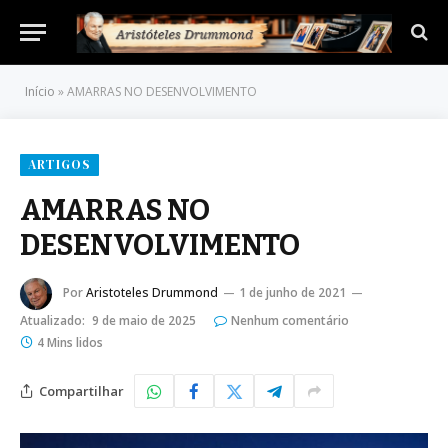
Início
»
AMARRAS NO DESENVOLVIMENTO
ARTIGOS
AMARRAS NO
DESENVOLVIMENTO
Por
Aristoteles Drummond
1 de junho de 2021
Atualizado:
9 de maio de 2025
Nenhum comentário
4 Mins lidos
Compartilhar