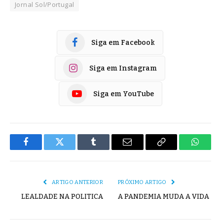
Jornal Sol/Portugal
Siga em Facebook
Siga em Instagram
Siga em YouTube
Facebook
Twitter
Tumblr
E-
Copiar
Whats
mail
Link
ARTIGO ANTERIOR
PRÓXIMO ARTIGO
LEALDADE NA POLITICA
A PANDEMIA MUDA A VIDA