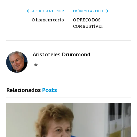
mail
Link
ARTIGO ANTERIOR
PRÓXIMO ARTIGO
O homem certo
O PREÇO DOS
COMBUSTÍVEI
Aristoteles Drummond
Site
Relacionados
Posts