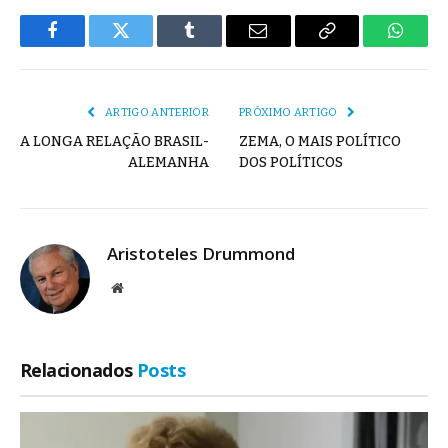
Facebook
Twitter
Tumblr
E-
Copiar
Whats
mail
Link
ARTIGO ANTERIOR
PRÓXIMO ARTIGO
A LONGA RELAÇÃO BRASIL-
ZEMA, O MAIS POLÍTICO
ALEMANHA
DOS POLÍTICOS
Aristoteles Drummond
Site
Relacionados
Posts