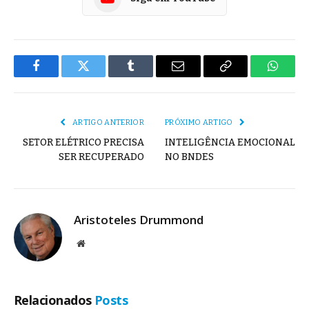
Facebook
Twitter
Tumblr
E-
Copiar
Whats
mail
Link
ARTIGO ANTERIOR
PRÓXIMO ARTIGO
SETOR ELÉTRICO PRECISA
INTELIGÊNCIA EMOCIONAL
SER RECUPERADO
NO BNDES
Aristoteles Drummond
Site
Relacionados
Posts