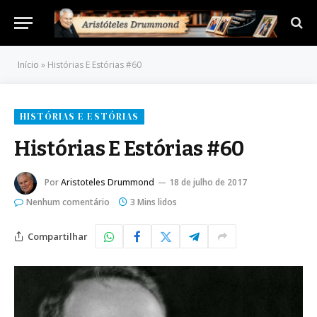
Início
»
Histórias E Estórias #60
HISTÓRIAS E ESTÓRIAS
Histórias E Estórias #60
Por
Aristoteles Drummond
18 de julho de 2017
Nenhum comentário
3 Mins lidos
Compartilhar