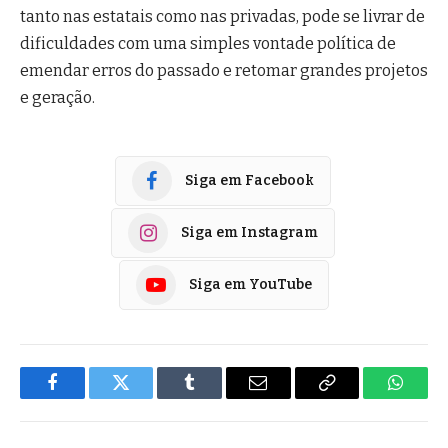
tanto nas estatais como nas privadas, pode se livrar de
dificuldades com uma simples vontade política de
emendar erros do passado e retomar grandes projetos
e geração.
Siga em Facebook
Siga em Instagram
Siga em YouTube
Facebook
Twitter
Tumblr
E-
Copiar
Whats
mail
Link