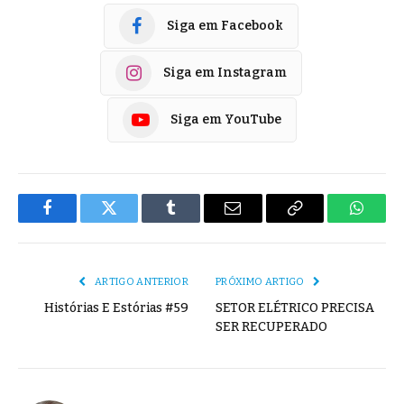
Siga em Facebook
Siga em Instagram
Siga em YouTube
Facebook
Twitter
Tumblr
E-
Copiar
Whats
mail
Link
ARTIGO ANTERIOR
PRÓXIMO ARTIGO
Histórias E Estórias #59
SETOR ELÉTRICO PRECISA
SER RECUPERADO