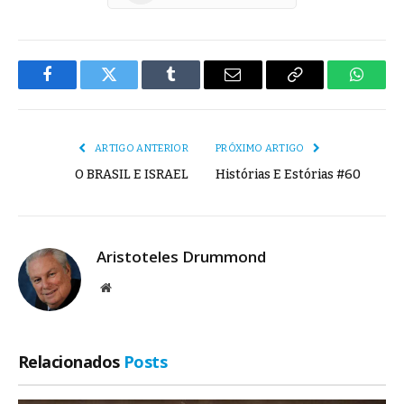
Facebook
Twitter
Tumblr
E-
Copiar
Whats
mail
Link
ARTIGO ANTERIOR
PRÓXIMO ARTIGO
O BRASIL E ISRAEL
Histórias E Estórias #60
Aristoteles Drummond
Site
Relacionados
Posts