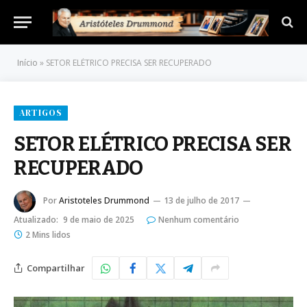
Início
»
SETOR ELÉTRICO PRECISA SER RECUPERADO
ARTIGOS
SETOR ELÉTRICO PRECISA SER
RECUPERADO
Por
Aristoteles Drummond
13 de julho de 2017
Atualizado:
9 de maio de 2025
Nenhum comentário
2 Mins lidos
Compartilhar