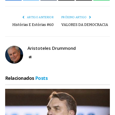
Facebook
Twitter
Tumblr
E-
Copiar
Whats
mail
Link
ARTIGO ANTERIOR
PRÓXIMO ARTIGO
Histórias E Estórias #60
VALORES DA DEMOCRACIA
Aristoteles Drummond
Site
Relacionados
Posts