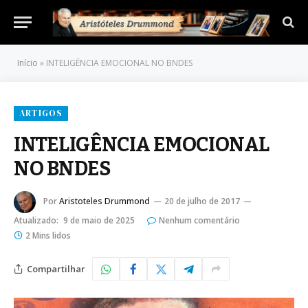
Início
»
INTELIGÊNCIA EMOCIONAL NO BNDES
ARTIGOS
INTELIGÊNCIA EMOCIONAL
NO BNDES
Por
Aristoteles Drummond
20 de julho de 2017
Atualizado:
9 de maio de 2025
Nenhum comentário
2 Mins lidos
Compartilhar