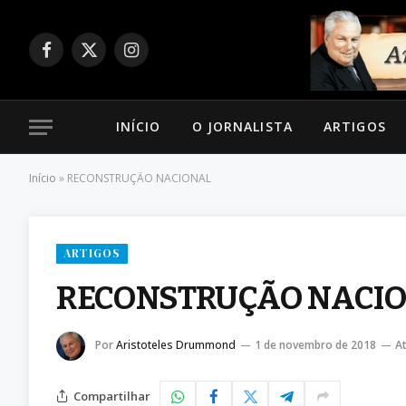
Facebook
X
Instagram
(Twitter)
INÍCIO
O JORNALISTA
ARTIGOS
Início
»
RECONSTRUÇÃO NACIONAL
ARTIGOS
RECONSTRUÇÃO NACI
Por
Aristoteles Drummond
1 de novembro de 2018
At
Compartilhar