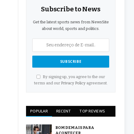
Subscribe to News
Get the latest sports news from NewsSite
about world, sports and politics.
By signing up, you agree to the our
terms and our
Privacy Policy
agreement.
POPULAR
RECENT
TOP REVIEWS
BOM DEMAIS PARA
ACONTECER