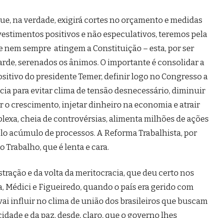
e, na verdade, exigirá cortes no orçamento e medidas
investimentos positivos e não especulativos, teremos pela
ue nem sempre atingem a Constituição – esta, por ser
tarde, serenados os ânimos. O importante é consolidar a
ositivo do presidente Temer, definir logo no Congresso a
ia para evitar clima de tensão desnecessário, diminuir
r o crescimento, injetar dinheiro na economia e atrair
plexa, cheia de controvérsias, alimenta milhões de ações
pelo acúmulo de processos. A Reforma Trabalhista, por
o Trabalho, que é lenta e cara.
ração e da volta da meritocracia, que deu certo nos
a, Médici e Figueiredo, quando o país era gerido com
vai influir no clima de união dos brasileiros que buscam
icidade e da paz, desde, claro, que o governo lhes