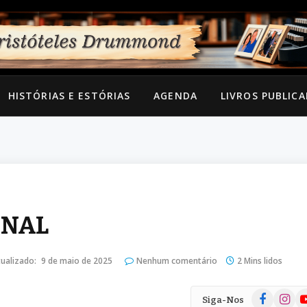
HISTÓRIAS E ESTÓRIAS
AGENDA
LIVROS PUBLIC
ONAL
ualizado:
9 de maio de 2025
Nenhum comentário
2 Mins lidos
Facebook
Instag
Yo
Siga-Nos