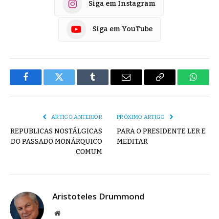
Siga em Instagram
Siga em YouTube
Facebook
Twitter
Tumblr
E-
Copiar
Whats
mail
Link
ARTIGO ANTERIOR
PRÓXIMO ARTIGO
REPUBLICAS NOSTÁLGICAS
PARA O PRESIDENTE LER E
DO PASSADO MONÁRQUICO
MEDITAR
COMUM
Aristoteles Drummond
Site