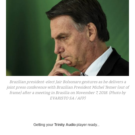
Brazilian president-elect Jair Bolsonaro gestures as he delivers a
joint press conference with Brazilian President Michel Temer (out of
frame) after a meeting in Brasilia on November 7, 2018. (Photo by
EVARISTO SA / AFP)
Getting your
Trinity Audio
player ready...