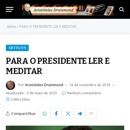
Início
»
PARA O PRESIDENTE LER E MEDITAR
ARTIGOS
PARA O PRESIDENTE LER E
MEDITAR
Por
Aristoteles Drummond
10 de novembro de 2018
Atualizado:
9 de maio de 2025
Nenhum comentário
3 Mins lidos
Compartilhar