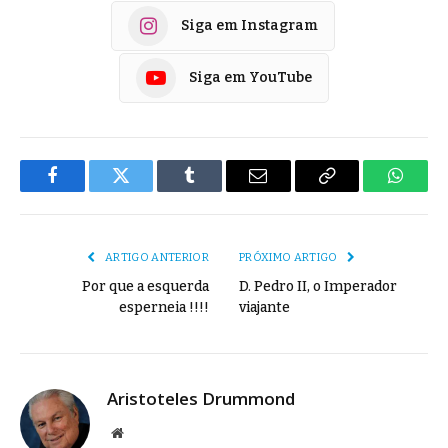
Siga em Instagram
Siga em YouTube
Facebook
Twitter
Tumblr
E-
Copiar
Whats
mail
Link
ARTIGO ANTERIOR
PRÓXIMO ARTIGO
Por que a esquerda
D. Pedro II, o Imperador
esperneia !!!!
viajante
Aristoteles Drummond
Site