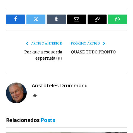
Facebook
Twitter
Tumblr
E-
Copiar
Whats
mail
Link
ARTIGO ANTERIOR
PRÓXIMO ARTIGO
Por que a esquerda
QUASE TUDO PRONTO
esperneia !!!!
Aristoteles Drummond
Site
Relacionados
Posts