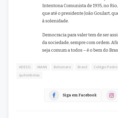
Intentona Comunista de 1935, no Rio,
que até o presidente João Goulart, 
à solenidade.
Democracia para valer tem de ser ass
da sociedade, sempre com ordem. Afi
seja comum a todos – é o bem do Brasi
ADESG
AMAN
Bolsonaro
Brasil
Colégio Pedro 
quilombolas
Siga em Facebook