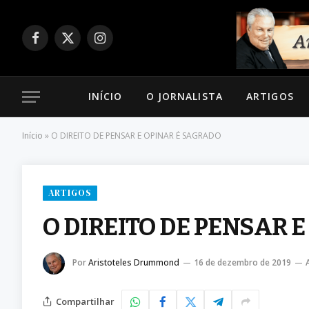
Facebook
X
Instagram
(Twitter)
INÍCIO
O JORNALISTA
ARTIGOS
Início
»
O DIREITO DE PENSAR E OPINAR É SAGRADO
ARTIGOS
O DIREITO DE PENSAR 
Por
Aristoteles Drummond
16 de dezembro de 2019
Compartilhar