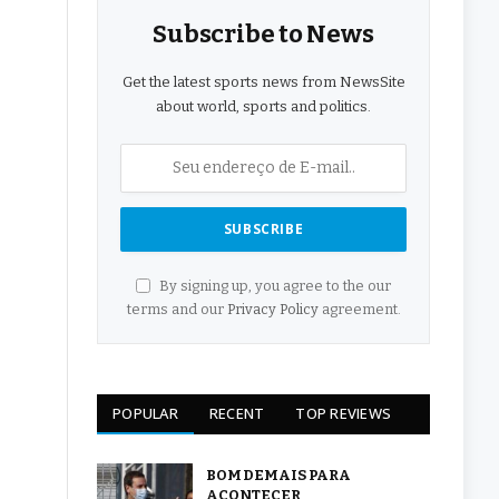
Subscribe to News
Get the latest sports news from NewsSite
about world, sports and politics.
By signing up, you agree to the our
terms and our
Privacy Policy
agreement.
POPULAR
RECENT
TOP REVIEWS
BOM DEMAIS PARA
ACONTECER