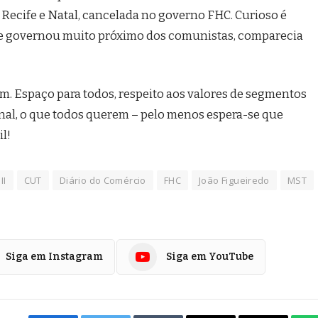
 Recife e Natal, cancelada no governo FHC. Curioso é
que governou muito próximo dos comunistas, comparecia
im. Espaço para todos, respeito aos valores de segmentos
nal, o que todos querem – pelo menos espera-se que
l!
II
CUT
Diário do Comércio
FHC
João Figueiredo
MST
Siga em Instagram
Siga em YouTube