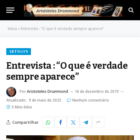
Início
»
Entrevista : “O que é verdade sempre aparece”
ARTIGOS
Entrevista : “O que é verdade
sempre aparece”
Por
Aristoteles Drummond
16 de dezembro de 2019
Atualizado:
9 de maio de 2025
Nenhum comentário
5 Mins lidos
Compartilhar