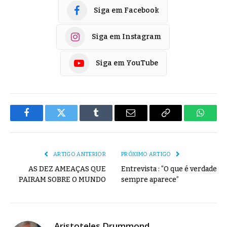
Siga em Facebook
Siga em Instagram
Siga em YouTube
Facebook
Twitter
Tumblr
E-
Copiar
Whats
mail
Link
ARTIGO ANTERIOR
PRÓXIMO ARTIGO
AS DEZ AMEAÇAS QUE
Entrevista : “O que é verdade
PAIRAM SOBRE O MUNDO
sempre aparece”
Aristoteles Drummond