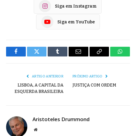
Siga em Instagram
Siga em YouTube
Facebook
Twitter
Tumblr
E-
Copiar
Whats
mail
Link
ARTIGO ANTERIOR
PRÓXIMO ARTIGO
LISBOA, A CAPITAL DA
JUSTIÇA COM ORDEM
ESQUERDA BRASILEIRA
Aristoteles Drummond
Site