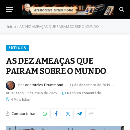
Início
»
AS DEZ AMEAÇAS QUE PAIRAM SOBRE O MUNDO
ARTIGOS
AS DEZ AMEAÇAS QUE
PAIRAM SOBRE O MUNDO
Por
Aristoteles Drummond
14 de dezembro de 2019
Atualizado:
9 de maio de 2025
Nenhum comentário
4 Mins lidos
Compartilhar