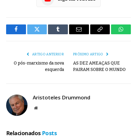
Facebook
Twitter
Tumblr
E-
Copiar
Whats
mail
Link
ARTIGO ANTERIOR
PRÓXIMO ARTIGO
O pós-marxismo da nova
AS DEZ AMEAÇAS QUE
esquerda
PAIRAM SOBRE O MUNDO
Aristoteles Drummond
Site
Relacionados
Posts