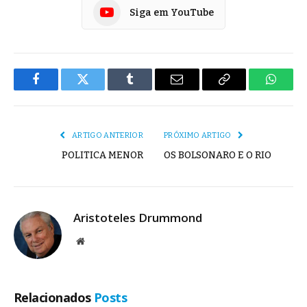
Siga em YouTube
Facebook
Twitter
Tumblr
E-
Copiar
Whats
mail
Link
ARTIGO ANTERIOR
PRÓXIMO ARTIGO
POLITICA MENOR
OS BOLSONARO E O RIO
Aristoteles Drummond
Site
Relacionados
Posts