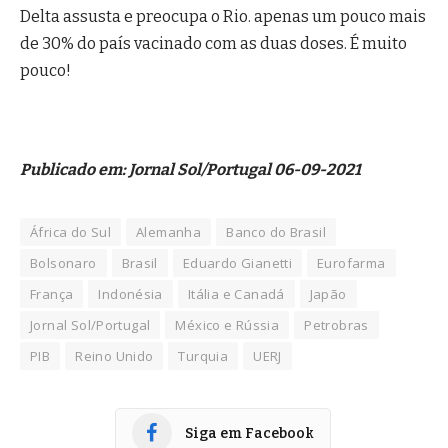
Delta assusta e preocupa o Rio. apenas um pouco mais
de 30% do país vacinado com as duas doses. É muito
pouco!
Publicado em: Jornal Sol/Portugal 06-09-2021
África do Sul
Alemanha
Banco do Brasil
Bolsonaro
Brasil
Eduardo Gianetti
Eurofarma
França
Indonésia
Itália e Canadá
Japão
Jornal Sol/Portugal
México e Rússia
Petrobras
PIB
Reino Unido
Turquia
UERJ
Siga em Facebook