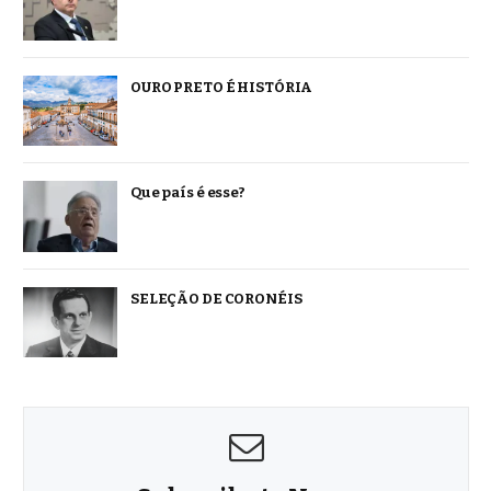
OURO PRETO É HISTÓRIA
Que país é esse?
SELEÇÃO DE CORONÉIS