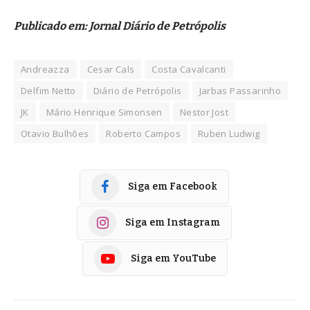
Publicado em: Jornal Diário de
Petrópolis
Andreazza
Cesar Cals
Costa Cavalcanti
Delfim Netto
Diário de Petrópolis
Jarbas Passarinho
JK
Mário Henrique Simonsen
Nestor Jost
Otavio Bulhões
Roberto Campos
Ruben Ludwig
Siga em Facebook
Siga em Instagram
Siga em YouTube