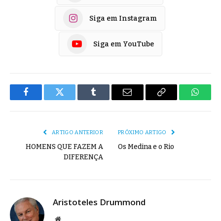
Siga em Instagram
Siga em YouTube
Facebook
Twitter
Tumblr
E-
Copiar
Whats
mail
Link
ARTIGO ANTERIOR
PRÓXIMO ARTIGO
HOMENS QUE FAZEM A
Os Medina e o Rio
DIFERENÇA
Aristoteles Drummond
Site