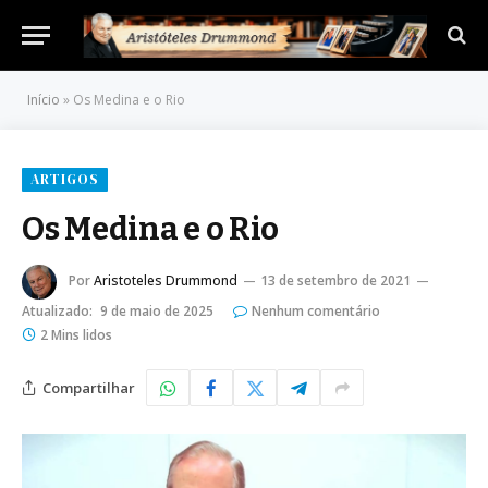
Início
»
Os Medina e o Rio
ARTIGOS
Os Medina e o Rio
Por
Aristoteles Drummond
13 de setembro de 2021
Atualizado:
9 de maio de 2025
Nenhum comentário
2 Mins lidos
Compartilhar