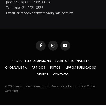
Janeiro – RJ CEP: 20050-004
Telefone: (21) 2221-0556
Email: aristotelesdrummond@mls.com.br
Facebook
Instagram
YouTube
ARISTÓTELES DRUMMOND – ESCRITOR, JORNALISTA
O JORNALISTA
ARTIGOS
FOTOS
LIVROS PUBLICADOS
VÍDEOS
CONTATO
© 2025 Aristoteles Drummond. Desenvolvido por Digital Clube
web Sites.