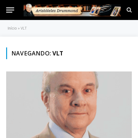
Início
»
VLT
NAVEGANDO:
VLT