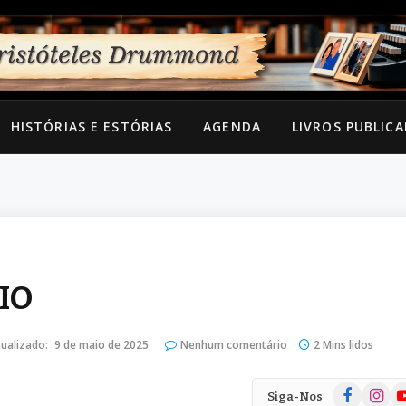
HISTÓRIAS E ESTÓRIAS
AGENDA
LIVROS PUBLIC
IO
ualizado:
9 de maio de 2025
Nenhum comentário
2 Mins lidos
Facebook
Instag
Yo
Siga-Nos