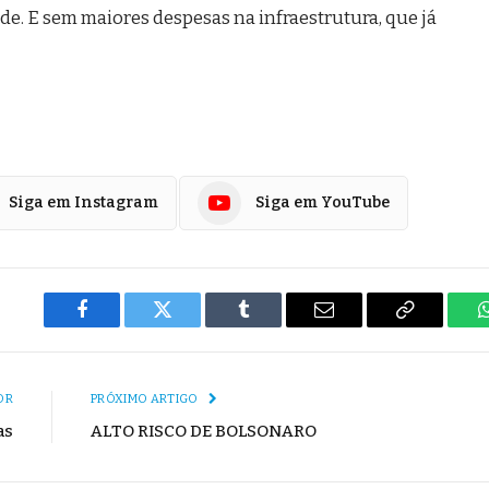
de. E sem maiores despesas na infraestrutura, que já
Siga em Instagram
Siga em YouTube
Facebook
Twitter
Tumblr
E-
Copiar
mail
Link
OR
PRÓXIMO ARTIGO
as
ALTO RISCO DE BOLSONARO