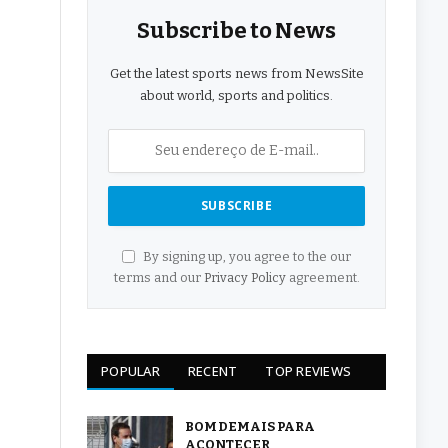
Subscribe to News
Get the latest sports news from NewsSite
about world, sports and politics.
By signing up, you agree to the our
terms and our
Privacy Policy
agreement.
POPULAR
RECENT
TOP REVIEWS
BOM DEMAIS PARA
ACONTECER