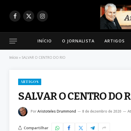
Facebook
X
Instagram
(Twitter)
INÍCIO
O JORNALISTA
ARTIGOS
Início
»
SALVAR O CENTRO DO RIO
ARTIGOS
SALVAR O CENTRO DO R
Por
Aristoteles Drummond
8 de dezembro de 2020
At
Compartilhar