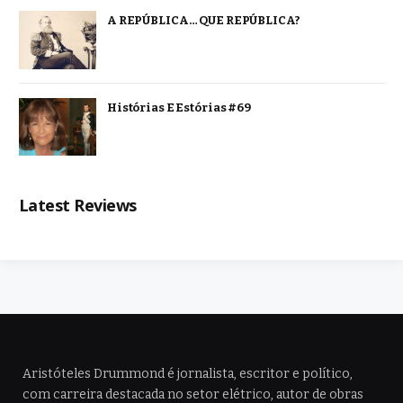
A REPÚBLICA… QUE REPÚBLICA?
Histórias E Estórias #69
Latest Reviews
Aristóteles Drummond é jornalista, escritor e político,
com carreira destacada no setor elétrico, autor de obras