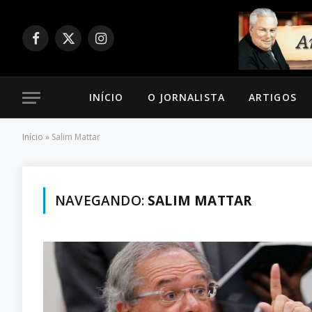
Facebook
X
Instagram
(Twitter)
INÍCIO
O JORNALISTA
ARTIGOS
Início
»
Salim Mattar
NAVEGANDO:
SALIM MATTAR