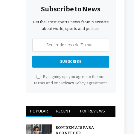
Subscribe to News
Get the latest sports news from NewsSite
about world, sports and politics.
By signing up, you agree to the our
terms and our
Privacy Policy
agreement.
POPULAR
RECENT
TOP REVIEWS
BOM DEMAIS PARA
ACONTECER