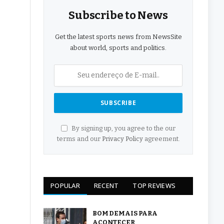
Subscribe to News
Get the latest sports news from NewsSite
about world, sports and politics.
By signing up, you agree to the our
terms and our
Privacy Policy
agreement.
POPULAR
RECENT
TOP REVIEWS
BOM DEMAIS PARA
ACONTECER