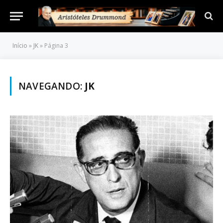
Início
»
JK
»
Página 3
NAVEGANDO:
JK