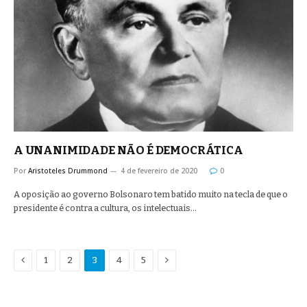
A UNANIMIDADE NÃO É DEMOCRÁTICA
Por
Aristoteles Drummond
4 de fevereiro de 2020
0
A oposição ao governo Bolsonaro tem batido muito na tecla de que o
presidente é contra a cultura, os intelectuais…
Anterior
Proximo
1
2
3
4
5