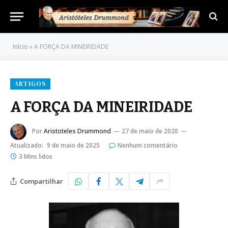
Início
»
A FORÇA DA MINEIRIDADE
ARTIGOS
A FORÇA DA MINEIRIDADE
Por
Aristoteles Drummond
27 de maio de 2020
Atualizado:
9 de maio de 2025
Nenhum comentário
3 Mins lidos
Compartilhar