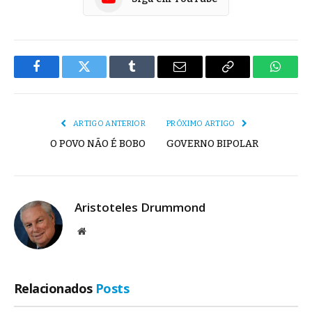
Facebook
Twitter
Tumblr
E-
Copiar
Whats
mail
Link
ARTIGO ANTERIOR
PRÓXIMO ARTIGO
O POVO NÃO É BOBO
GOVERNO BIPOLAR
Aristoteles Drummond
Site
Relacionados
Posts