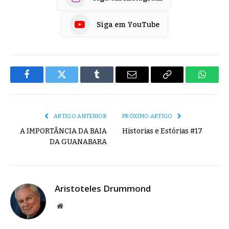
Siga em YouTube
Facebook
Twitter
Tumblr
E-
Copiar
Whats
mail
Link
ARTIGO ANTERIOR
PRÓXIMO ARTIGO
A IMPORTÂNCIA DA BAIA
Historias e Estórias #17
DA GUANABARA
Aristoteles Drummond
Site