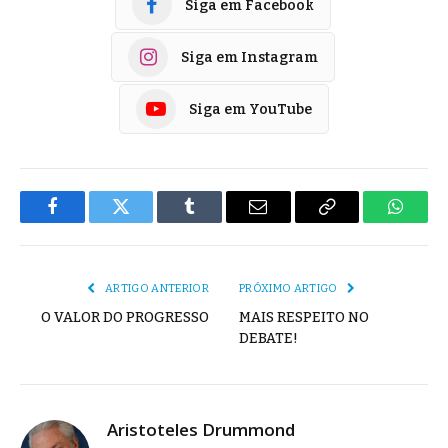
Siga em Facebook
Siga em Instagram
Siga em YouTube
Facebook
Twitter
Tumblr
E-
Copiar
Whats
mail
Link
ARTIGO ANTERIOR
PRÓXIMO ARTIGO
O VALOR DO PROGRESSO
MAIS RESPEITO NO
DEBATE!
Aristoteles Drummond