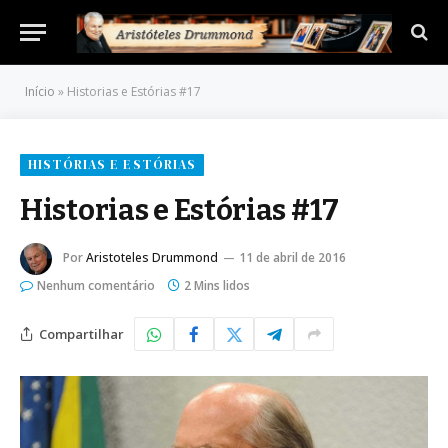
Início
»
Historias e Estórias #17
HISTÓRIAS E ESTÓRIAS
Historias e Estórias #17
Por
Aristoteles Drummond
11 de abril de 2016
Nenhum comentário
2 Mins lidos
Compartilhar