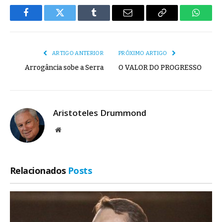
Facebook
Twitter
Tumblr
E-
Copiar
Whats
mail
Link
ARTIGO ANTERIOR
PRÓXIMO ARTIGO
Arrogância sobe a Serra
O VALOR DO PROGRESSO
Aristoteles Drummond
Site
Relacionados
Posts