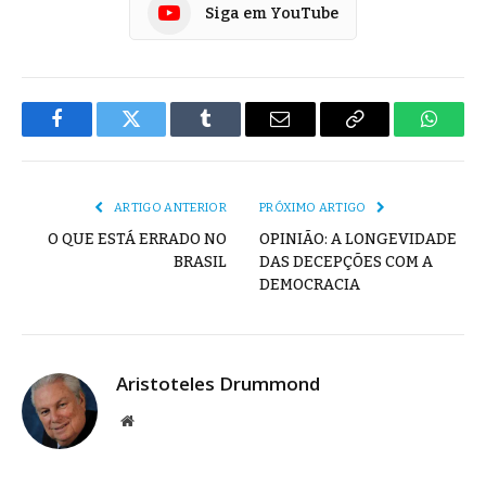
Siga em YouTube
Facebook
Twitter
Tumblr
E-
Copiar
Whats
mail
Link
ARTIGO ANTERIOR
PRÓXIMO ARTIGO
O QUE ESTÁ ERRADO NO
OPINIÃO: A LONGEVIDADE
BRASIL
DAS DECEPÇÕES COM A
DEMOCRACIA
Aristoteles Drummond
Site