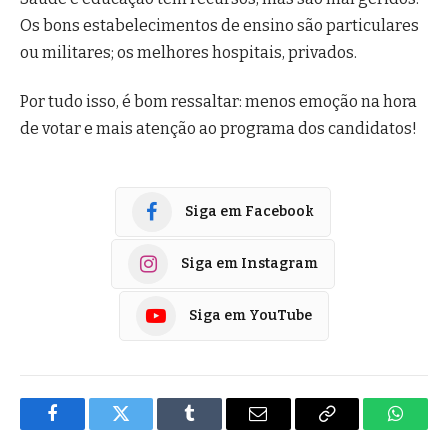
Os bons estabelecimentos de ensino são particulares
ou militares; os melhores hospitais, privados.
Por tudo isso, é bom ressaltar: menos emoção na hora
de votar e mais atenção ao programa dos candidatos!
Siga em Facebook
Siga em Instagram
Siga em YouTube
Facebook
Twitter
Tumblr
E-
Copiar
Whats