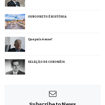
OURO PRETO É HISTÓRIA
Que país é esse?
SELEÇÃO DE CORONÉIS
Subscribe to News