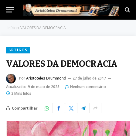
Início
»
VALORES DA DEMOCRACIA
ARTIGOS
VALORES DA DEMOCRACIA
Por
Aristoteles Drummond
27 de julho de 2017
Atualizado:
9 de maio de 2025
Nenhum comentário
2 Mins lidos
Compartilhar