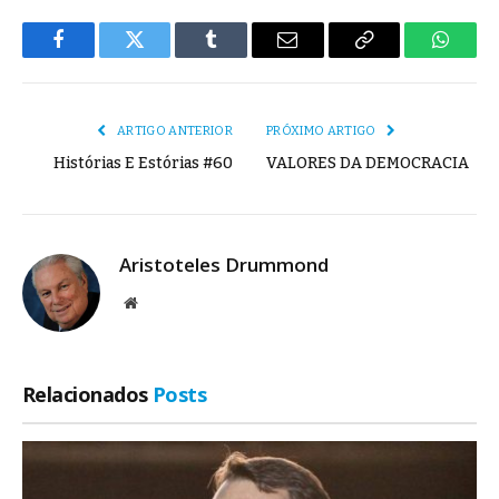
Facebook
Twitter
Tumblr
E-
Copiar
Whats
mail
Link
ARTIGO ANTERIOR
PRÓXIMO ARTIGO
Histórias E Estórias #60
VALORES DA DEMOCRACIA
Aristoteles Drummond
Site
Relacionados
Posts