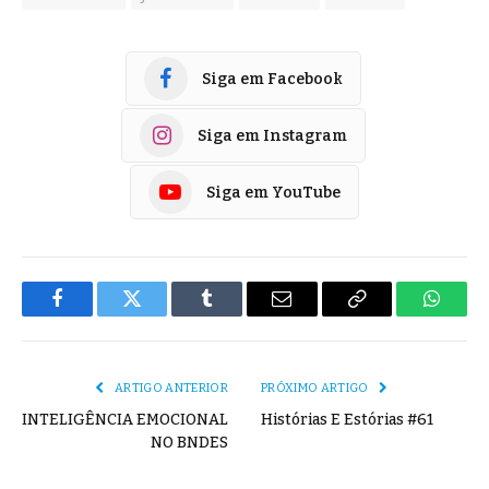
Siga em Facebook
Siga em Instagram
Siga em YouTube
Facebook
Twitter
Tumblr
E-
Copiar
Whats
mail
Link
ARTIGO ANTERIOR
PRÓXIMO ARTIGO
INTELIGÊNCIA EMOCIONAL
Histórias E Estórias #61
NO BNDES