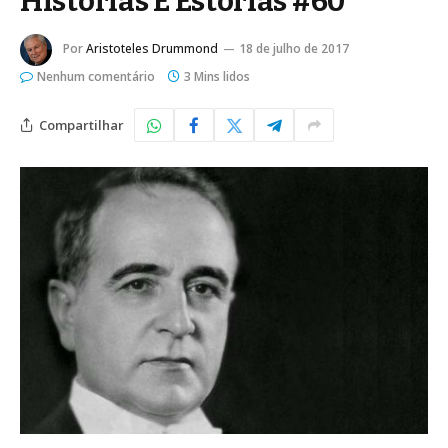
Histórias E Estórias #60
Por
Aristoteles Drummond
18 de julho de 2017
Nenhum comentário
3 Mins lidos
Compartilhar