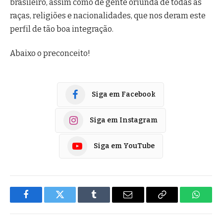
brasileiro, assim como de gente oriunda de todas as
raças, religiões e nacionalidades, que nos deram este
perfil de tão boa integração.
Abaixo o preconceito!
Siga em Facebook
Siga em Instagram
Siga em YouTube
Facebook
Twitter
Tumblr
E-
Copiar
Whats
mail
Link