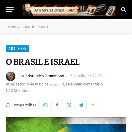
Início
»
O BRASIL E ISRAEL
ARTIGOS
O BRASIL E ISRAEL
Por
Aristoteles Drummond
6 de julho de 2017
Atualizado:
9 de maio de 2025
Nenhum comentário
2 Mins lidos
Compartilhar