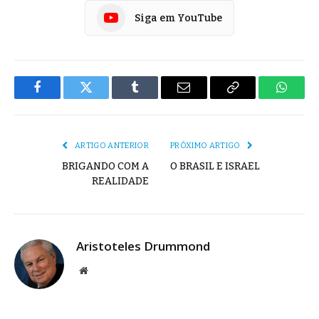
Siga em YouTube
Facebook
Twitter
Tumblr
E-
Copiar
Whats
mail
Link
ARTIGO ANTERIOR
PRÓXIMO ARTIGO
BRIGANDO COM A
O BRASIL E ISRAEL
REALIDADE
Aristoteles Drummond
Site