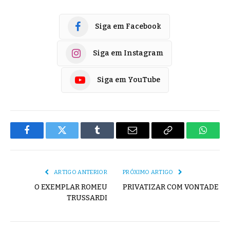
Siga em Facebook
Siga em Instagram
Siga em YouTube
Facebook
Twitter
Tumblr
E-
Copiar
Whats
mail
Link
ARTIGO ANTERIOR
PRÓXIMO ARTIGO
O EXEMPLAR ROMEU
PRIVATIZAR COM VONTADE
TRUSSARDI