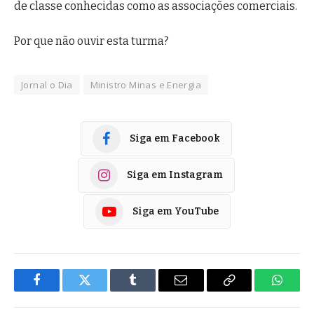
de classe conhecidas como as associações comerciais.
Por que não ouvir esta turma?
Jornal o Dia
Ministro Minas e Energia
Siga em Facebook
Siga em Instagram
Siga em YouTube
Facebook
Twitter
Tumblr
E-
Copiar
Whats
mail
Link