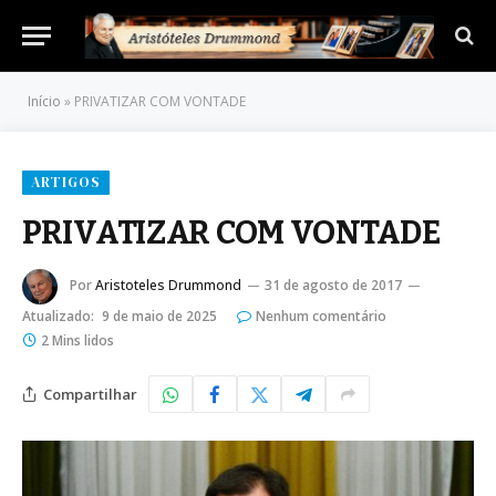
Início
»
PRIVATIZAR COM VONTADE
ARTIGOS
PRIVATIZAR COM VONTADE
Por
Aristoteles Drummond
31 de agosto de 2017
Atualizado:
9 de maio de 2025
Nenhum comentário
2 Mins lidos
Compartilhar