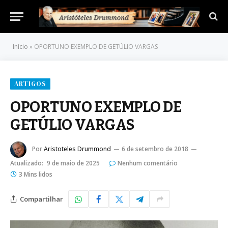
Início
»
OPORTUNO EXEMPLO DE GETÚLIO VARGAS
ARTIGOS
OPORTUNO EXEMPLO DE
GETÚLIO VARGAS
Por
Aristoteles Drummond
6 de setembro de 2018
Atualizado:
9 de maio de 2025
Nenhum comentário
3 Mins lidos
Compartilhar