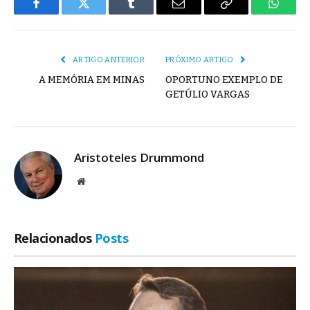
Facebook
Twitter
Tumblr
E-
Copiar
Whats
mail
Link
ARTIGO ANTERIOR
PRÓXIMO ARTIGO
A MEMÓRIA EM MINAS
OPORTUNO EXEMPLO DE
GETÚLIO VARGAS
Aristoteles Drummond
Site
Relacionados
Posts