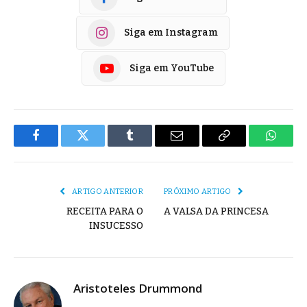
Siga em Instagram
Siga em YouTube
Facebook
Twitter
Tumblr
E-
Copiar
Whats
mail
Link
ARTIGO ANTERIOR
PRÓXIMO ARTIGO
RECEITA PARA O
A VALSA DA PRINCESA
INSUCESSO
Aristoteles Drummond