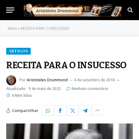
Início
»
RECEITA PARA O INSUCESSO
ARTIGOS
RECEITA PARA O INSUCESSO
Por
Aristoteles Drummond
4 de setembro de 2018
Atualizado:
9 de maio de 2025
Nenhum comentário
4 Mins lidos
Compartilhar