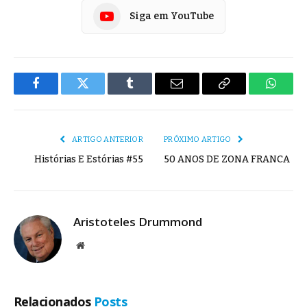
Siga em YouTube
Facebook
Twitter
Tumblr
E-
Copiar
Whats
mail
Link
ARTIGO ANTERIOR
PRÓXIMO ARTIGO
Histórias E Estórias #55
50 ANOS DE ZONA FRANCA
Aristoteles Drummond
Site
Relacionados
Posts