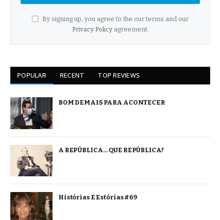
By signing up, you agree to the our terms and our
Privacy Policy
agreement.
POPULAR
RECENT
TOP REVIEWS
BOM DEMAIS PARA ACONTECER
A REPÚBLICA… QUE REPÚBLICA?
Histórias E Estórias #69