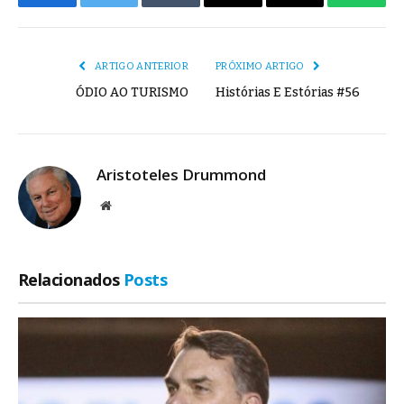
Facebook
Twitter
Tumblr
E-
Copiar
Whats
mail
Link
ARTIGO ANTERIOR
PRÓXIMO ARTIGO
ÓDIO AO TURISMO
Histórias E Estórias #56
Aristoteles Drummond
Site
Relacionados
Posts