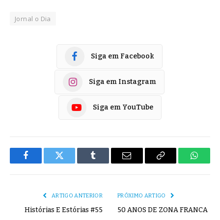
Jornal o Dia
Siga em Facebook
Siga em Instagram
Siga em YouTube
Facebook
Twitter
Tumblr
E-
Copiar
Whats
mail
Link
ARTIGO ANTERIOR
PRÓXIMO ARTIGO
Histórias E Estórias #55
50 ANOS DE ZONA FRANCA